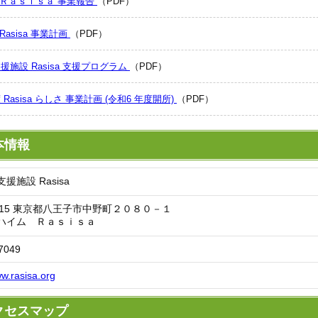
 Ｒａｓｉｓａ 事業報告
（PDF）
Rasisa 事業計画
（PDF）
援施設 Rasisa 支援プログラム
（PDF）
Rasisa らしさ 事業計画 (令和6 年度開所)
（PDF）
本情報
援施設 Rasisa
0015 東京都八王子市中野町２０８０－１
ハイム Ｒａｓｉｓａ
7049
ww.rasisa.org
アクセスマップ